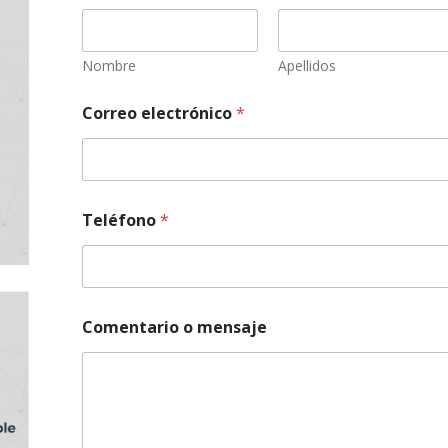
Nombre
Apellidos
Correo electrónico
*
Teléfono
*
C
Comentario o mensaje
o
r
r
e
o
e
l