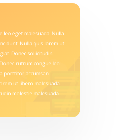
 leo eget malesuada. Nulla
ncidunt. Nulla quis lorem ut
iat. Donec sollicitudin
 Donec rutrum congue leo
a porttitor accumsan
 lorem ut libero malesuada
itudin molestie malesuada.