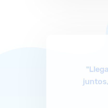
"La coo
que nad