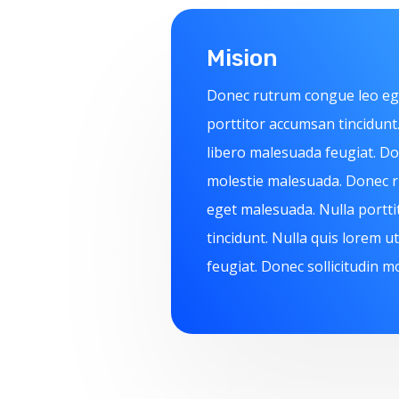
Mision
Donec rutrum congue leo eg
porttitor accumsan tincidunt.
libero malesuada feugiat. Don
molestie malesuada. Donec 
eget malesuada. Nulla portt
tincidunt. Nulla quis lorem u
feugiat. Donec sollicitudin m