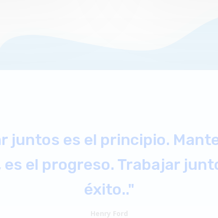
peración es la profunda convi
ie puede llegar allí a menos q
lo hagan."
JR
– Ventas