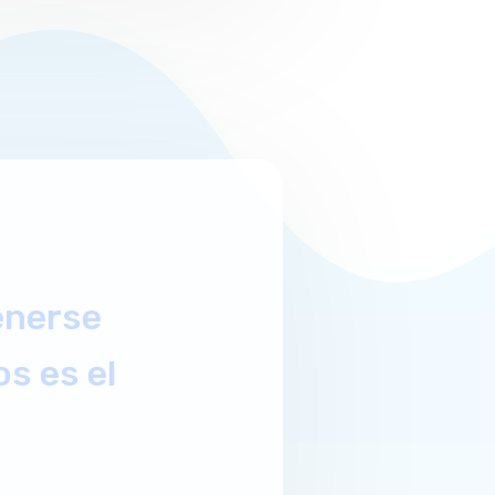
cción de
ue todos