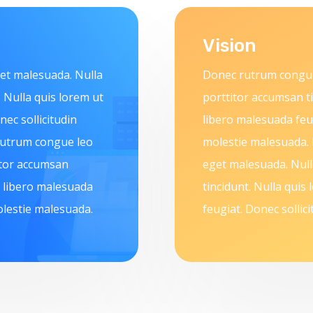
Vision
et malesuada. Nulla
Donec rutrum congue
 Nulla quis lorem ut
porttitor accumsan ti
ec sollicitudin
libero malesuada feug
rutrum congue leo
molestie malesuada.
itor accumsan
eget malesuada. Null
t libero malesuada
tincidunt. Nulla quis
olestie malesuada.
feugiat. Donec sollic